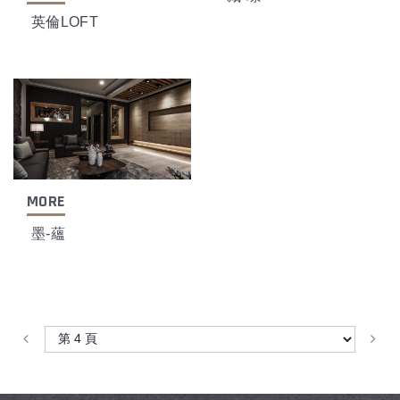
英倫LOFT
墨-蘊